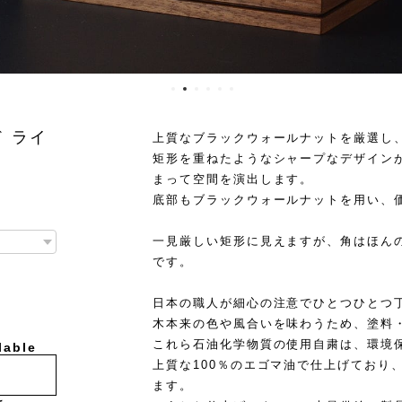
 ライ
上質なブラックウォールナットを厳選し
矩形を重ねたようなシャープなデザイン
まって空間を演出します。
底部もブラックウォールナットを用い、
一見厳しい矩形に見えますが、角はほん
です。
日本の職人が細心の注意でひとつひとつ
木本来の色や風合いを味わうため、塗料
これら石油化学物質の使用自粛は、環境
lable
上質な100％のエゴマ油で仕上げており
ます。