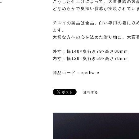
け
こうした仕上げによって、大量供給の製
どなめらかで奥深い質感が実現されてい
チスイの製品は全品、白い専用の箱に収
ます。
大切な方への心を込めた贈り物に、大変
外寸：幅148×奥行き79×高さ88mm
内寸：幅128×奥行き59×高さ78mm
商品コード：cpsbw-e
通報する