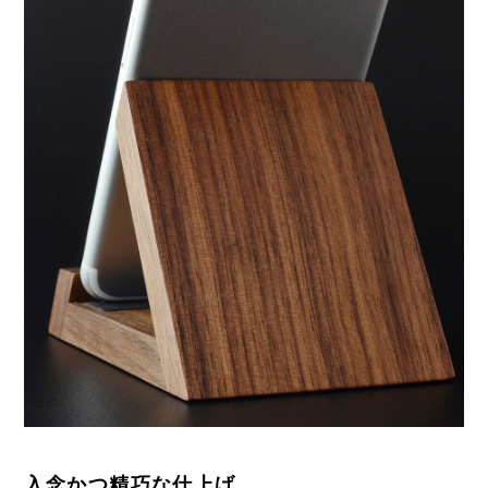
入念かつ精巧な仕上げ。