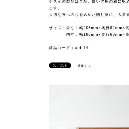
チスイの製品は全品、白い専用の箱に収
ます。
大切な方への心を込めた贈り物に、大変
サイズ：外寸：幅205mm×奥行82mm×高
内寸：幅196mm×奥行68mm×高
商品コード：cpt-14
通報する